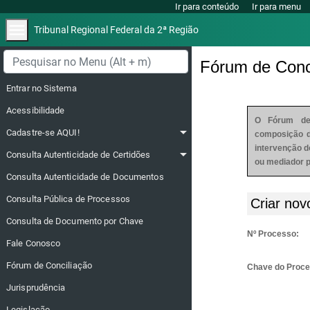
Ir para conteúdo
Ir para menu
menu
Tribunal Regional Federal da 2ª Região
Menu lateral
Fórum de Conc
Entrar no Sistema
Acessibilidade
O Fórum de
arrow_drop_down
Cadastre-se AQUI!
composição d
intervenção d
arrow_drop_down
Consulta Autenticidade de Certidões
ou mediador pa
Consulta Autenticidade de Documentos
Consulta Pública de Processos
Criar nov
Consulta de Documento por Chave
Nº Processo:
Fale Conosco
Fórum de Conciliação
Chave do Proce
Jurisprudência
Legislação