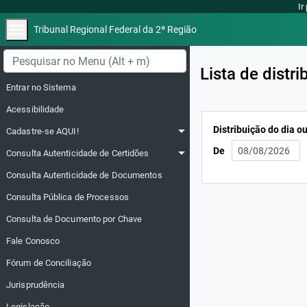
Ir
menu
Tribunal Regional Federal da 2ª Região
Menu lateral
Lista de distri
Entrar no Sistema
Acessibilidade
arrow_drop_down
Distribuição do dia o
Cadastre-se AQUI!
arrow_drop_down
De
Consulta Autenticidade de Certidões
Consulta Autenticidade de Documentos
Consulta Pública de Processos
Consulta de Documento por Chave
Fale Conosco
Fórum de Conciliação
Jurisprudência
Legislação