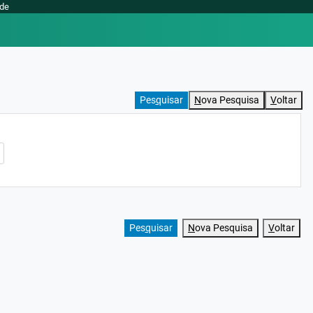
ade
Pes
q
uisar
N
ova Pesquisa
V
oltar
Pes
q
uisar
N
ova Pesquisa
V
oltar