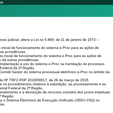
ade
tera a Lei no 5.869, de 11 de janeiro de 1973 – Código de Processo Civil; e dá
so judicial; altera a Lei no 5.869, de 11 de janeiro de 1973 –
ncionamento do sistema e-Proc para as ações de competência dos Juizados
 inicial de funcionamento do sistema e-Proc para as ações de
as providências.
funcionamento do sistema e-Proc para as ações de competência dos Juizados
ta inicial de funcionamento do sistema e-Proc para as ações de
so do sistema e-Proc na tramitação de processos judiciais, comunicação de
 dá outras providências.
mplantação e uso do sistema e-Proc na tramitação de processos
o sistema processual eletrônico e-Proc no âmbito da Justiça Federal da 2ª
 Federal da 2ª Região.
Comitê Gestor do sistema processual eletrônico e-Proc no âmbito da
SP-2018/00017, de 26 de março de 2018.
ntos relativos à expedição, ao processamento e ao levantamento dos
ção Nº TRF2-RSP-2018/00017, de 26 de março de 2018.
e os procedimentos relativos à expedição, ao processamento e ao
devolução de recursos oriundos dos juízos estaduais investidos de
ional Federal da 2ª Região.
etrônico de Execução Unificado (SEEU-CNJ) no âmbito do Tribunal Regional
cebimento e a devolução de recursos oriundos dos juízos estaduais
ª Região.
 o Sistema Eletrônico de Execução Unificado (SEEU-CNJ) no
das.