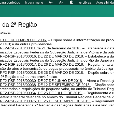
text_increase
text_decrease
contrast
 para conteúdo
Ir para menu
Libras
Acessibilid
l da 2ª Região
da:
sejada:
19 DE DEZEMBRO DE 2006.
– Dispõe sobre a informatização do processo judicial; al
E 19 DE DEZEMBRO DE 2006.
– Dispõe sobre a informatização do proces
 Civil; e dá outras providências.
RSP-2018/00011 de 21 de fevereiro de 2018.
– Estabelece a data inicial de fu
2-RSP-2018/00011 de 21 de fevereiro de 2018.
– Estabelece a data
 Subseção Judiciária de Vitória e dá outras providências.
izados Especiais Federais da Subseção Judiciária de Vitória e dá outr
-RSP-2018/00016, DE 22 DE MARÇO DE 2018.
– Estabelece a data inicial de 
F2-RSP-2018/00016, DE 22 DE MARÇO DE 2018.
– Estabelece a da
 Subseção Judiciária do Rio de Janeiro e dá outras providências.
-RSP-2018/00017, DE 26 DE MARÇO DE 2018.
– Regulamenta a implantação e u
izados Especiais Federais da Subseção Judiciária do Rio de Janeiro e
 peças processuais no âmbito da Justiça Federal da 2ª Região.
F2-RSP-2018/00017, DE 26 DE MARÇO DE 2018.
– Regulamenta a i
-RSP-2018/00018, DE 26 DE MARÇO DE 2018.
– Dispõe sobre o Comitê Gestor d
ação de atos e transmissão de peças processuais no âmbito da Justiça
ovidências.
F2-RSP-2018/00018, DE 26 DE MARÇO DE 2018.
– Dispõe sobre o 
-RSP-2018/00030, DE 27 DE JUNHO DE 2018.
– Altera a Resolução Nº TRF2-R
 2ª Região e dá outras providências.
-RSP-2018/00038, DE 12 DE SETEMBRO DE 2018.
– Dispõe sobre os procedime
F2-RSP-2018/00030, DE 27 DE JUNHO DE 2018.
– Altera a Resolu
ções de pequeno valor, no âmbito do Tribunal Regional Federal da 2ª Região.
F2-RSP-2018/00038, DE 12 DE SETEMBRO DE 2018.
– Dispõe sobr
-RSP-2019/00054, DE 25 DE JULHO DE 2019.
– Regulamenta o recebimento e a 
delegada no âmbito do Tribunal Regional Federal da 2ª Região.
recatórios e requisições de pequeno valor, no âmbito do Tribunal Reg
-RSP-2019/00075, DE 25 DE SETEMBRO DE 2019.
– Regulamenta o Sistema El
F2-RSP-2019/00054, DE 25 DE JULHO DE 2019.
– Regulamenta o re
e das Seções Judiciárias a ele vinculadas.
etência federal delegada no âmbito do Tribunal Regional Federal da 2
F2-RSP-2019/00075, DE 25 DE SETEMBRO DE 2019.
– Regulamenta
 Regional Federal da 2ª Região e das Seções Judiciárias a ele vincula