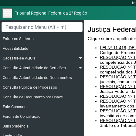
Ir
menu
Tribunal Regional Federal da 2ª Região
Menu lateral
Justiça Federa
Clique sobre a opção deseja
Clique sobre a opção de
Entrar no Sistema
LEI Nº 11.419, DE 
LEI Nº 11.419, D
Acessibilidade
outras providências.
Código de Processo
RESOLUÇÃO Nº TRF2-
arrow_drop_down
RESOLUÇÃO Nº TRF
Cadastre-se AQUI!
Especiais Federais da
competência dos Ju
RESOLUÇÃO Nº TRF2
arrow_drop_down
RESOLUÇÃO Nº TR
Especiais Federais da
Consulta Autenticidade de Certidões
RESOLUÇÃO Nº TRF2
competência dos Ju
atos e transmissão de
RESOLUÇÃO Nº TR
Consulta Autenticidade de Documentos
RESOLUÇÃO Nº TRF2
judiciais, comunic
Região e dá outras pr
RESOLUÇÃO Nº TR
Consulta Pública de Processos
RESOLUÇÃO Nº TRF2
Justiça Federal da
RESOLUÇÃO Nº TRF2
RESOLUÇÃO Nº TR
Consulta de Documento por Chave
precatórios e requisi
RESOLUÇÃO Nº TR
RESOLUÇÃO Nº TRF2
competência federal 
levantamento dos p
Fale Conosco
RESOLUÇÃO Nº TRF2
RESOLUÇÃO Nº TR
Federal da 2ª Região 
investidos de comp
Fórum de Conciliação
RESOLUÇÃO Nº TR
âmbito do Tribunal
Jurisprudência
Legislação