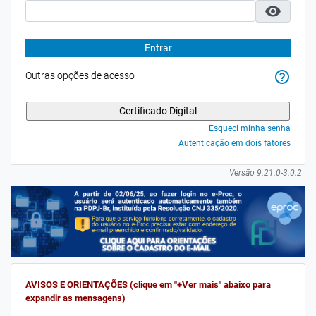
visibility
Entrar
help_outline
Outras opções de acesso
Esqueci minha senha
Autenticação em dois fatores
Versão 9.21.0-3.0.2
AVISOS E ORIENTAÇÕES (clique em "+Ver mais" abaixo para
expandir as mensagens)