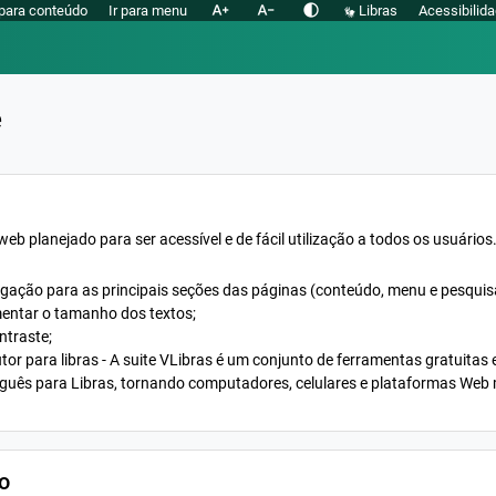
text_increase
text_decrease
contrast
 para conteúdo
Ir para menu
Libras
Acessibilid
e
eb planejado para ser acessível e de fácil utilização a todos os usuários
ação para as principais seções das páginas (conteúdo, menu e pesquisa pr
entar o tamanho dos textos;
ontraste;
utor para libras - A suite VLibras é um conjunto de ferramentas gratuitas 
guês para Libras, tornando computadores, celulares e plataformas Web 
o